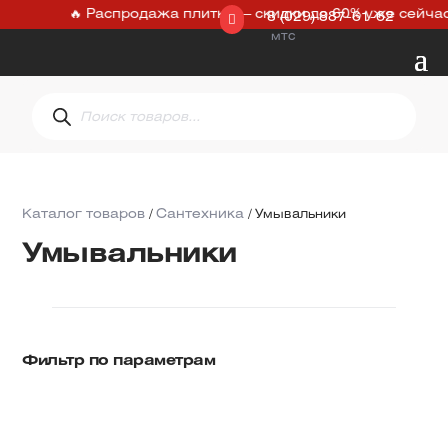
🔥 Распродажа плитки — скидки до 60% уже сейчас →

8 (029) 887-61-62
мтс

plitkalida
Поиск
товаров
Каталог товаров
/
Сантехника
/ Умывальники
Умывальники
Фильтр по параметрам